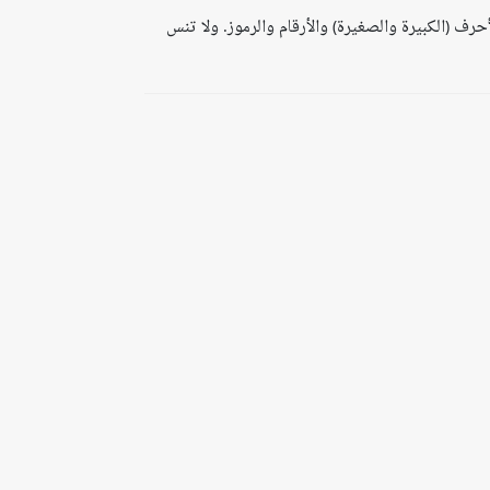
جب أن تتضمن دائمًا مزيجًا من الأحرف (الكبيرة والصغيرة) والأرقام والرموز. ولا تنس